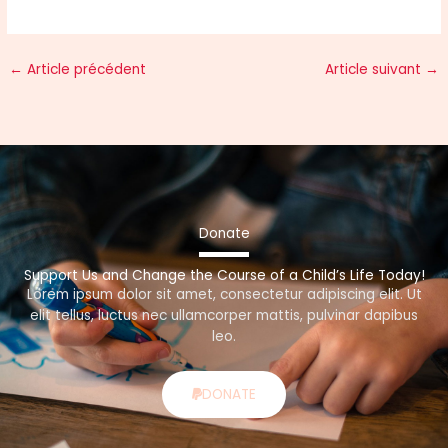
←
Article précédent
Article suivant
→
Donate
Support Us and Change the Course of a Child’s Life Today!
Lorem ipsum dolor sit amet, consectetur adipiscing elit. Ut
elit tellus, luctus nec ullamcorper mattis, pulvinar dapibus
leo.
DONATE